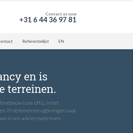
Contact us now
+31 6 44 36 97 81
ontact
Referentielijst
EN
ncy en is
e terreinen.
inebouw (one offs), in het
eren. Problemen terugbrengen naar
we in ons advies nastreven.