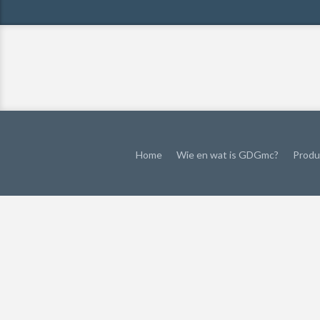
Home
Wie en wat is GDGmc?
Produ