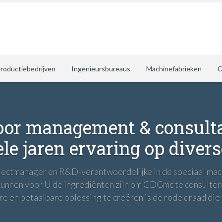
roductiebedrijven
Ingenieursbureaus
Machinefabrieken
C
or management & consulta
le jaren ervaring op divers
ojectmanager en R&D-verantwoordelijke in de speciaal mach
 kunnen voor U de ingrediënten zijn om GDGmc te consult
 en betaalbare oplossing te creëren is de rode draad die 