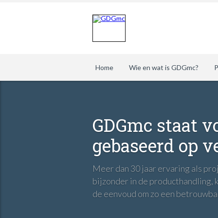
Home
Wie en wat is GDGmc?
P
GDGmc staat vo
gebaseerd op ve
Meer dan 30 jaar ervaring als pr
bijzonder in de producthandling,
de eenvoud om zo een betrouwbare